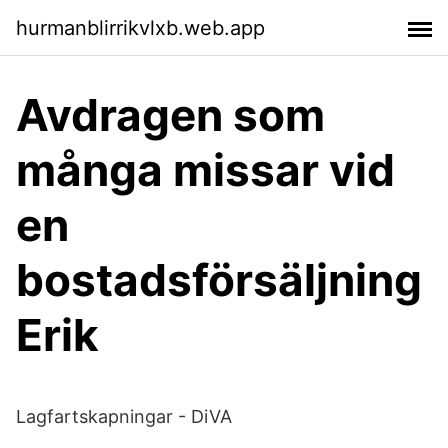
hurmanblirrikvlxb.web.app
Avdragen som
många missar vid
en
bostadsförsäljning
Erik
Lagfartskapningar - DiVA